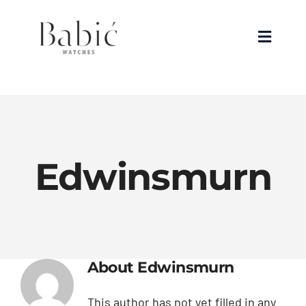
Skip
to
Toggle
content
Navigat
Prodavnica
Satovi
Edwinsmurn
Nakit
Specijalne cene
O nama
About
Edwinsmurn
Kontakt
This author has not yet filled in any