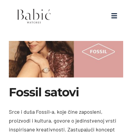
Skip
to
Toggle
content
Navigat
Prodavnica
Satovi
Nakit
Fossil satovi
Specijalne cene
O nama
Srce i duša Fossil-a, koje čine zaposleni,
proizvodi i kultura, govore o jedinstvenoj vrsti
Kontakt
inspirisane kreativnosti. Zastupajući koncept