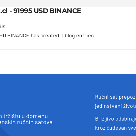
.cl - 91995 USD BINANCE
ils.
USD BINANCE has created 0 blog entries.
Ručni sat prepozn
jedinstveni životn
 tržištu u domenu
Brižljivo odabiraj
enskih ručnih satova
kroz čudesan sve