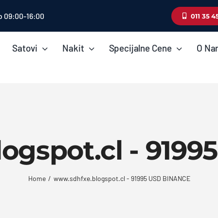
b 09:00-16:00
011 35 4
Satovi
Nakit
Specijalne Cene
O Na
ogspot.cl - 919
Home
www.sdhfxe.blogspot.cl - 91995 USD BINANCE