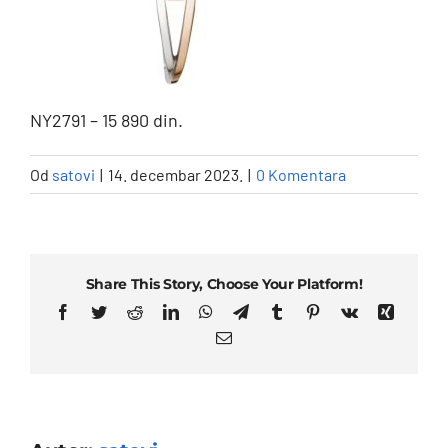
NY2791 – 15 890 din.
Od
satovi
|
14. decembar 2023.
|
0 Komentara
Share This Story, Choose Your Platform!
Facebook
Twitter
Reddit
LinkedIn
WhatsApp
Telegram
Tumblr
Pinterest
Vk
Xing
Email