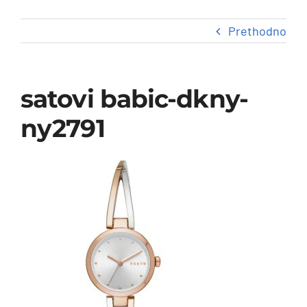
Prodavnica
Prethodno
Satovi
satovi babic-dkny-
Nakit
ny2791
Specijalne cene
O nama
Kontakt