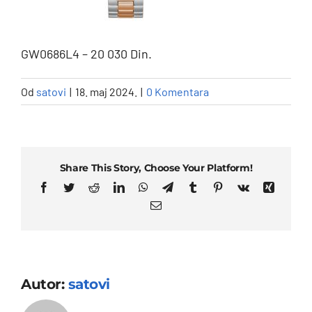
GW0686L4 – 20 030 Din.
Od
satovi
|
18. maj 2024.
|
0 Komentara
Share This Story, Choose Your Platform!
Facebook
Twitter
Reddit
LinkedIn
WhatsApp
Telegram
Tumblr
Pinterest
Vk
Xing
Email
Autor:
satovi